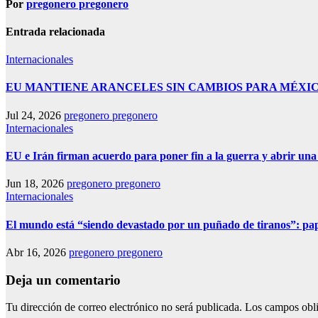
Por
pregonero pregonero
Entrada relacionada
Internacionales
EU MANTIENE ARANCELES SIN CAMBIOS PARA MÉXI
Jul 24, 2026
pregonero pregonero
Internacionales
EU e Irán firman acuerdo para poner fin a la guerra y abrir una
Jun 18, 2026
pregonero pregonero
Internacionales
El mundo está “siendo devastado por un puñado de tiranos”: p
Abr 16, 2026
pregonero pregonero
Deja un comentario
Tu dirección de correo electrónico no será publicada.
Los campos obli