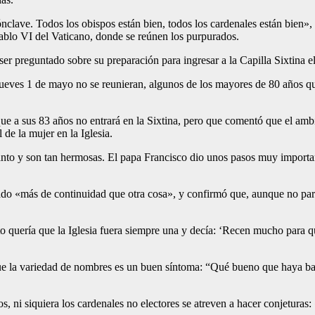
clave. Todos los obispos están bien, todos los cardenales están bien»,
a Pablo VI del Vaticano, donde se reúnen los purpurados.
ser preguntado sobre su preparación para ingresar a la Capilla Sixtina 
 jueves 1 de mayo no se reunieran, algunos de los mayores de 80 años q
ue a sus 83 años no entrará en la Sixtina, pero que comentó que el ambi
de la mujer en la Iglesia.
tanto y son tan hermosas. El papa Francisco dio unos pasos muy importan
do «más de continuidad que otra cosa», y confirmó que, aunque no partic
o quería que la Iglesia fuera siempre una y decía: ‘Recen mucho para que
que la variedad de nombres es un buen síntoma: “Qué bueno que haya b
tos, ni siquiera los cardenales no electores se atreven a hacer conjetura