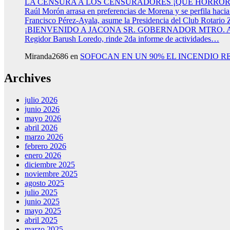
LA CENSURA A LOS CENSURADORES ¡QUE HORROR
Raúl Morón arrasa en preferencias de Morena y se perfila haci
Francisco Pérez-Ayala, asume la Presidencia del Club Rotario 
¡BIENVENIDO A JACONA SR. GOBERNADOR MTRO.
Regidor Barush Loredo, rinde 2da informe de actividades…
Miranda2686
en
SOFOCAN EN UN 90% EL INCENDIO R
Archives
julio 2026
junio 2026
mayo 2026
abril 2026
marzo 2026
febrero 2026
enero 2026
diciembre 2025
noviembre 2025
agosto 2025
julio 2025
junio 2025
mayo 2025
abril 2025
marzo 2025