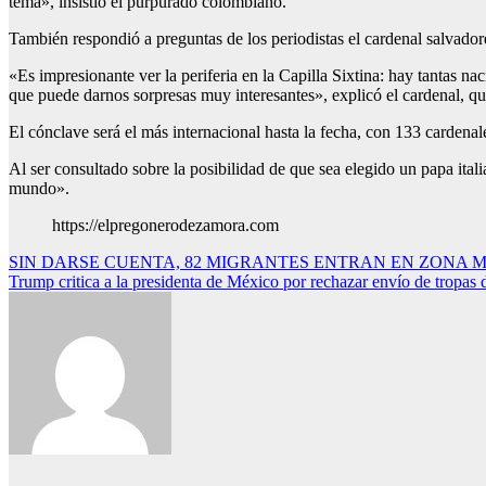
tema», insistió el purpurado colombiano.
También respondió a preguntas de los periodistas el cardenal salvador
«Es impresionante ver la periferia en la Capilla Sixtina: hay tantas na
que puede darnos sorpresas muy interesantes», explicó el cardenal, qu
El cónclave será el más internacional hasta la fecha, con 133 cardenale
Al ser consultado sobre la posibilidad de que sea elegido un papa ital
mundo».
https://elpregonerodezamora.com
Navegación
SIN DARSE CUENTA, 82 MIGRANTES ENTRAN EN ZONA 
Trump critica a la presidenta de México por rechazar envío de tropas 
de
entradas