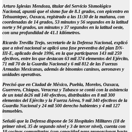
Arturo Iglesias Mendoza, titular del Servicio Sismológico
Nacional, apuntó que el sismo fue de 8.1 grados, con epicentro en
Tehuantepec, Oaxaca, registrado a las 11:30 de la mañana, con
coordenadas de 14 grados, 53 minutos y 56 segundos en la latitud
norte y 94 grados, un minutos y 37 segundos en la latitud oeste,
con una profundidad de 41.1 kilómetros.
Ricardo Trevilla Trejo, secretario de la Defensa Nacional, explicó
que a nivel nacional se aplicó una fase preventiva del plan DN-
III-E, aplicado desde 1996, en la que participaron 143 mil 259
efectivos, entre los que destacan 63 mil 374 elementos del Ejército,
71 mil 70 de la Guardia Nacional y 6 mil 812 de las Fuerzas
Armadas Mexicanas, además de binomios caninos, aeronaves y
unidades operativas.
Precisó que en Ciudad de México, Puebla, Morelos, Oaxaca,
Guerrero, Chiapas, Veracruz y Tabasco se contó con la asistencia
de un total de26 mil 140 efectivos, distribuidos en 8 mil 300
elementos del Ejército y la Fuerza Aérea, 9 mil 340 efectivos de la
Guardia Nacional y 24 mil 500 derecho habientes y 4 mil 127
inmuebles.
Señaló que la Defensa dispone de 56 Hospitales Militares (18 de
primer nivel, 35 de segundo nivel y 3 de tercer nivel), cuenta con
10 cocinas comunitarias (con capacidad para proporcionar hasta