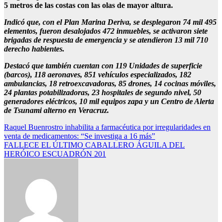
5 metros de las costas con las olas de mayor altura.
Indicó que, con el Plan Marina Deriva, se desplegaron 74 mil 495
elementos, fueron desalojados 472 inmuebles, se activaron siete
brigadas de respuesta de emergencia y se atendieron 13 mil 710
derecho habientes.
Destacó que también cuentan con 119 Unidades de superficie
(barcos), 118 aeronaves, 851 vehículos especializados, 182
ambulancias, 18 retroexcavadoras, 85 drones, 14 cocinas móviles,
24 plantas potabilizadoras, 23 hospitales de segundo nivel, 50
generadores eléctricos, 10 mil equipos zapa y un Centro de Alerta
de Tsunami alterno en Veracruz.
Navegación
Raquel Buenrostro inhabilita a farmacéutica por irregularidades en
venta de medicamentos: “Se investiga a 16 más”
de
FALLECE EL ÚLTIMO CABALLERO ÁGUILA DEL
entradas
HERÓICO ESCUADRÓN 201