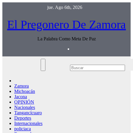
Saltar
jue. Ago 6th, 2026
al
contenido
El Pregonero De Zamora
La Palabra Como Meta De Paz
Zamora
Michoacán
Jacona
OPINIÓN
Nacionales
Tangancícuaro
Deportes
Internacionales
policiaca