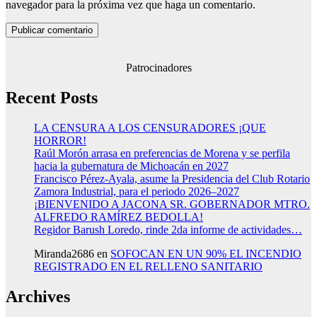
navegador para la próxima vez que haga un comentario.
Patrocinadores
Recent Posts
LA CENSURA A LOS CENSURADORES ¡QUE
HORROR!
Raúl Morón arrasa en preferencias de Morena y se perfila
hacia la gubernatura de Michoacán en 2027
Francisco Pérez-Ayala, asume la Presidencia del Club Rotario
Zamora Industrial, para el periodo 2026–2027
¡BIENVENIDO A JACONA SR. GOBERNADOR MTRO.
ALFREDO RAMÍREZ BEDOLLA!
Regidor Barush Loredo, rinde 2da informe de actividades…
Miranda2686
en
SOFOCAN EN UN 90% EL INCENDIO
REGISTRADO EN EL RELLENO SANITARIO
Archives