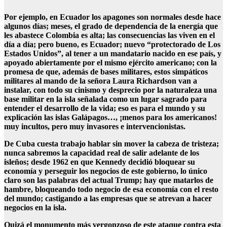
Por ejemplo, en Ecuador los apagones son normales desde hace
algunos días; meses, el grado de dependencia de la energía que
les abastece Colombia es alta; las consecuencias las viven en el
día a día; pero bueno, es Ecuador; nuevo “protectorado de Los
Estados Unidos”, al tener a un mandatario nacido en ese país, y
apoyado abiertamente por el mismo ejército americano; con la
promesa de que, además de bases militares, estos simpáticos
militares al mando de la señora Laura Richardson van a
instalar, con todo su cinismo y desprecio por la naturaleza una
base militar en la isla señalada como un lugar sagrado para
entender el desarrollo de la vida; eso es para el mundo y su
explicación las islas Galápagos…, ¡menos para los americanos!
muy incultos, pero muy invasores e intervencionistas.
De Cuba cuesta trabajo hablar sin mover la cabeza de tristeza;
nunca sabremos la capacidad real de salir adelante de los
isleños; desde 1962 en que Kennedy decidió bloquear su
economía y perseguir los negocios de este gobierno, lo único
claro son las palabras del actual Trump; hay que matarlos de
hambre, bloqueando todo negocio de esa economía con el resto
del mundo; castigando a las empresas que se atrevan a hacer
negocios en la isla.
Quizá el monumento más vergonzoso de este ataque contra esta