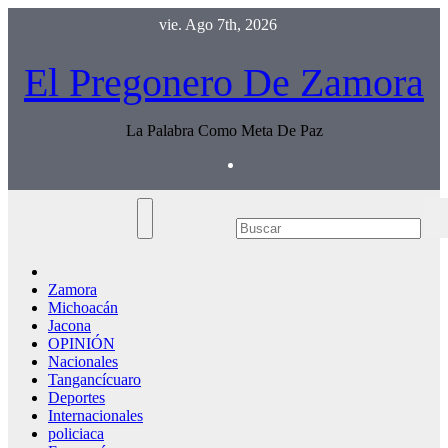
Saltar
vie. Ago 7th, 2026
al
contenido
El Pregonero De Zamora
La Palabra Como Meta De Paz
Zamora
Michoacán
Jacona
OPINIÓN
Nacionales
Tangancícuaro
Deportes
Internacionales
policiaca