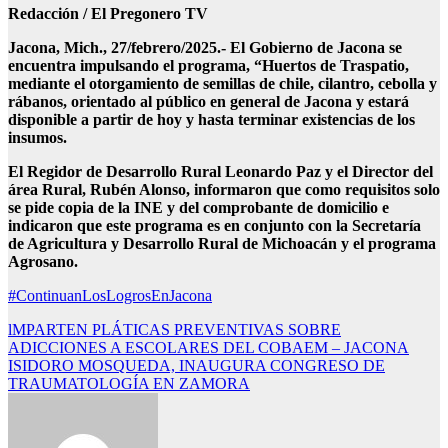
Redacción / El Pregonero TV
Jacona, Mich., 27/febrero/2025.- El Gobierno de Jacona se
encuentra impulsando el programa, “Huertos de Traspatio,
mediante el otorgamiento de semillas de chile, cilantro, cebolla y
rábanos, orientado al público en general de Jacona y estará
disponible a partir de hoy y hasta terminar existencias de los
insumos.
El Regidor de Desarrollo Rural Leonardo Paz y el Director del
área Rural, Rubén Alonso, informaron que como requisitos solo
se pide copia de la INE y del comprobante de domicilio e
indicaron que este programa es en conjunto con la Secretaría
de Agricultura y Desarrollo Rural de Michoacán y el programa
Agrosano.
#ContinuanLosLogrosEnJacona
Navegación
lMPARTEN PLÁTICAS PREVENTIVAS SOBRE
ADICCIONES A ESCOLARES DEL COBAEM – JACONA
de
ISIDORO MOSQUEDA, INAUGURA CONGRESO DE
entradas
TRAUMATOLOGÍA EN ZAMORA