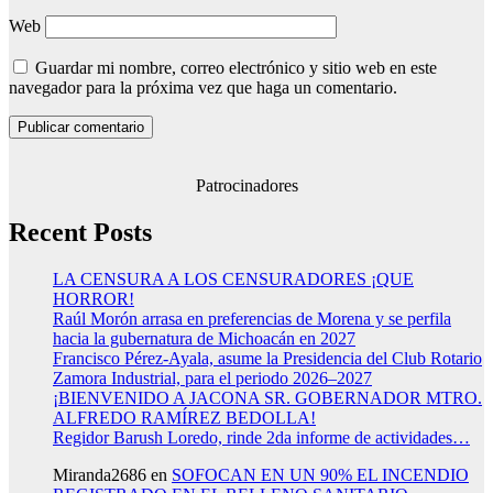
Web
Guardar mi nombre, correo electrónico y sitio web en este
navegador para la próxima vez que haga un comentario.
Patrocinadores
Recent Posts
LA CENSURA A LOS CENSURADORES ¡QUE
HORROR!
Raúl Morón arrasa en preferencias de Morena y se perfila
hacia la gubernatura de Michoacán en 2027
Francisco Pérez-Ayala, asume la Presidencia del Club Rotario
Zamora Industrial, para el periodo 2026–2027
¡BIENVENIDO A JACONA SR. GOBERNADOR MTRO.
ALFREDO RAMÍREZ BEDOLLA!
Regidor Barush Loredo, rinde 2da informe de actividades…
Miranda2686
en
SOFOCAN EN UN 90% EL INCENDIO