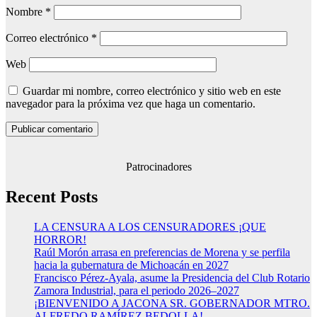
Nombre
*
Correo electrónico
*
Web
Guardar mi nombre, correo electrónico y sitio web en este
navegador para la próxima vez que haga un comentario.
Patrocinadores
Recent Posts
LA CENSURA A LOS CENSURADORES ¡QUE
HORROR!
Raúl Morón arrasa en preferencias de Morena y se perfila
hacia la gubernatura de Michoacán en 2027
Francisco Pérez-Ayala, asume la Presidencia del Club Rotario
Zamora Industrial, para el periodo 2026–2027
¡BIENVENIDO A JACONA SR. GOBERNADOR MTRO.
ALFREDO RAMÍREZ BEDOLLA!