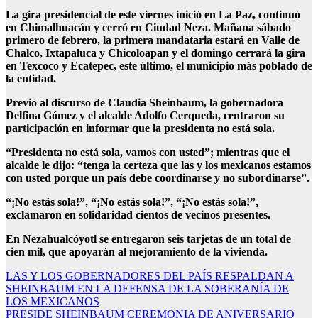
La gira presidencial de este viernes inició en La Paz, continuó
en Chimalhuacán y cerró en Ciudad Neza. Mañana sábado
primero de febrero, la primera mandataria estará en Valle de
Chalco, Ixtapaluca y Chicoloapan y el domingo cerrará la gira
en Texcoco y Ecatepec, este último, el municipio más poblado de
la entidad.
Previo al discurso de Claudia Sheinbaum, la gobernadora
Delfina Gómez y el alcalde Adolfo Cerqueda, centraron su
participación en informar que la presidenta no está sola.
“Presidenta no está sola, vamos con usted”; mientras que el
alcalde le dijo: “tenga la certeza que las y los mexicanos estamos
con usted porque un país debe coordinarse y no subordinarse”.
“¡No estás sola!”, “¡No estás sola!”, “¡No estás sola!”,
exclamaron en solidaridad cientos de vecinos presentes.
En Nezahualcóyotl se entregaron seis tarjetas de un total de
cien mil, que apoyarán al mejoramiento de la vivienda.
Navegación
LAS Y LOS GOBERNADORES DEL PAÍS RESPALDAN A
SHEINBAUM EN LA DEFENSA DE LA SOBERANÍA DE
de
LOS MEXICANOS
entradas
PRESIDE SHEINBAUM CEREMONIA DE ANIVERSARIO