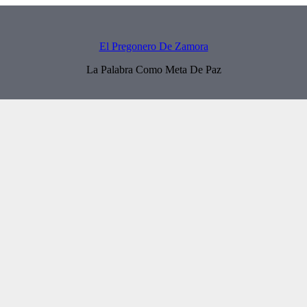
El Pregonero De Zamora
La Palabra Como Meta De Paz