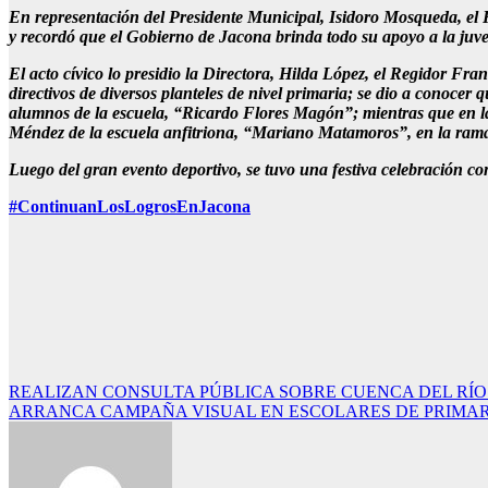
En representación del Presidente Municipal, Isidoro Mosqueda, el Re
y recordó que el Gobierno de Jacona brinda todo su apoyo a la juve
El acto cívico lo presidio la Directora, Hilda López, el Regidor Fr
directivos de diversos planteles de nivel primaria; se dio a conoce
alumnos de la escuela, “Ricardo Flores Magón”; mientras que en la
Méndez de la escuela anfitriona, “Mariano Matamoros”, en la rama
Luego del gran evento deportivo, se tuvo una festiva celebración c
#ContinuanLosLogrosEnJacona
Navegación
REALIZAN CONSULTA PÚBLICA SOBRE CUENCA DEL RÍ
ARRANCA CAMPAÑA VISUAL EN ESCOLARES DE PRIMA
de
entradas