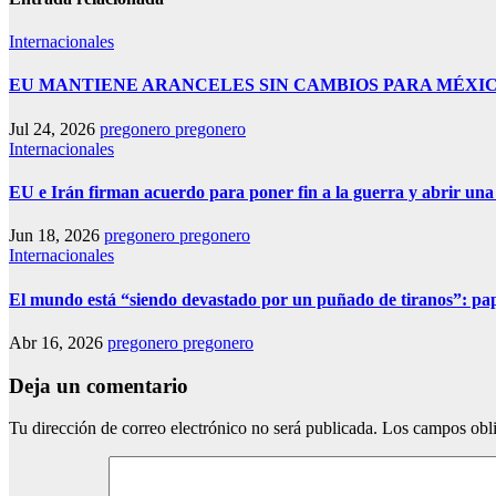
Internacionales
EU MANTIENE ARANCELES SIN CAMBIOS PARA MÉXI
Jul 24, 2026
pregonero pregonero
Internacionales
EU e Irán firman acuerdo para poner fin a la guerra y abrir una
Jun 18, 2026
pregonero pregonero
Internacionales
El mundo está “siendo devastado por un puñado de tiranos”: p
Abr 16, 2026
pregonero pregonero
Deja un comentario
Tu dirección de correo electrónico no será publicada.
Los campos obli