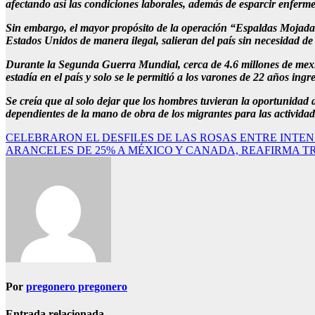
afectando así las condiciones laborales, además de esparcir enferm
Sin embargo, el mayor propósito de la operación “Espaldas Mojadas” 
Estados Unidos de manera ilegal, salieran del país sin necesidad de 
Durante la Segunda Guerra Mundial, cerca de 4.6 millones de mexic
estadía en el país y solo se le permitió a los varones de 22 años ingr
Se creía que al solo dejar que los hombres tuvieran la oportunidad 
dependientes de la mano de obra de los migrantes para las actividad
Navegación
CELEBRARON EL DESFILES DE LAS ROSAS ENTRE INTE
ARANCELES DE 25% A MÉXICO Y CANADA, REAFIRMA T
de
entradas
Por
pregonero pregonero
Entrada relacionada