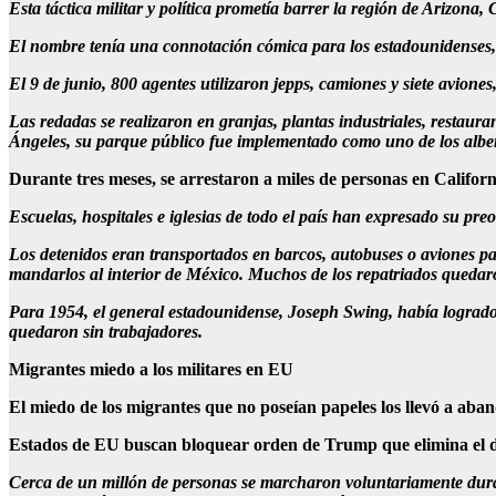
Esta táctica militar y política prometía barrer la región de Arizo
El nombre tenía una connotación cómica para los estadounidenses, 
El 9 de junio, 800 agentes utilizaron jepps, camiones y siete avione
Las redadas se realizaron en granjas, plantas industriales, restau
Ángeles, su parque público fue implementado como uno de los alberg
Durante tres meses, se arrestaron a miles de personas en California
Escuelas, hospitales e iglesias de todo el país han expresado su pr
Los detenidos eran transportados en barcos, autobuses o aviones pa
mandarlos al interior de México. Muchos de los repatriados quedaro
Para 1954, el general estadounidense, Joseph Swing, había logrado
quedaron sin trabajadores.
Migrantes miedo a los militares en EU
El miedo de los migrantes que no poseían papeles los llevó a aba
Estados de EU buscan bloquear orden de Trump que elimina el d
Cerca de un millón de personas se marcharon voluntariamente durant