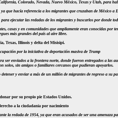
na, California, Colorado, Nevada, Nuevo México, Texas y Utah, para h
ya que hacía referencia a los migrantes que cruzaban de México a Es
s, para ejecutar las redadas de los migrantes y buscarlos por donde to
rantes, casas y en comunidades que ampliamente eran conocidas por t
ues más grandes del país al aíre libre.
, Texas, Illinois y delta del Misisipi.
eocupación por la iniciativa de deportación masiva de Trump
ra ser enviados a la frontera norte, donde fueron entregados a las 
n solos, sin amigos o familiares cercanos que pudieran apoyarlos.
 detener y enviar a más de un millón de migrantes de regreso a su p
ndonar por su propio pie Estados Unidos.
erecho a la ciudadanía por nacimiento
e la redada de 1954, ya que eran acusados de ser una amenaza para e