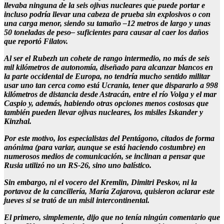
llevaba ninguna de la seis ojivas nucleares que puede portar e
incluso podría llevar una cabeza de prueba sin explosivos o con
una carga menor, siendo su tamaño –12 metros de largo y unas
50 toneladas de peso– suficientes para causar al caer los daños
que reportó Filatov.
Al ser el Rubezh un cohete de rango intermedio, no más de seis
mil kilómetros de autonomía, diseñado para alcanzar blancos en
la parte occidental de Europa, no tendría mucho sentido militar
usar uno tan cerca como está Ucrania, tener que dispararlo a 998
kilómetros de distancia desde Astracán, entre el río Volga y el mar
Caspio y, además, habiendo otras opciones menos costosas que
también pueden llevar ojivas nucleares, los misiles Iskander y
Kinzhal.
Por este motivo, los especialistas del Pentágono, citados de forma
anónima (para variar, aunque se está haciendo costumbre) en
numerosos medios de comunicación, se inclinan a pensar que
Rusia utilizó no un RS-26, sino uno balístico.
Sin embargo, ni el vocero del Kremlin, Dimitri Peskov, ni la
portavoz de la cancillería, María Zajarova, quisieron aclarar este
jueves si se trató de un misil intercontinental.
El primero, simplemente, dijo que no tenía ningún comentario que