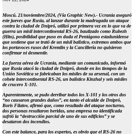
Moscú. 21/noviembre/2024, (Vía Graphic New).- Ucrania aseguró
este jueves que Rusia, al lanzar durante la madrugada un ataque
contra la ciudad de Dnipró, utilizó por primera vez en lo que va de
guerra un misil intercontinental RS-26, bautizado como Rubezh
(Hito), posibilidad que puso en duda el Pentágono estadunidense
que sostiene que se trató de un misil balístico, extremos ambos que
los portavoces rusos del Kremlin y la Cancillería no quisieron
confirmar ni desmentir.
La fuerza aérea de Ucrania, mediante un comunicado, informó
que Rusia atacó la ciudad de Dnipró, donde en los tiempos de la
Unión Soviética se fabricaban los misiles de su arsenal, con un
cohete intercontinental RS-26, un balístico Kinzhal y seis misiles
de crucero X-101.
Aparentemente, se pudo derribar todos los X-101 y los otros dos
“no causaron grandes daños”, en tanto el alcalde de Dnipró,
Boris Filatov, afirmó que, como resultado del ataque nocturno,
dos personas resultaron heridas, una empresa no identificada
sufrió la “destrucción parcial de uno de sus edificios” y se
desataron dos incendios.
Con este balance, para los expertos, es obvio que el RS-26 no