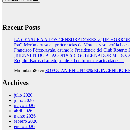
Recent Posts
LA CENSURA A LOS CENSURADORES ¡QUE HORROR
Raúl Morón arrasa en preferencias de Morena y se perfila haci
Francisco Pérez-Ayala, asume la Presidencia del Club Rotario 
¡BIENVENIDO A JACONA SR. GOBERNADOR MTRO.
Regidor Barush Loredo, rinde 2da informe de actividades…
Miranda2686
en
SOFOCAN EN UN 90% EL INCENDIO R
Archives
julio 2026
junio 2026
mayo 2026
abril 2026
marzo 2026
febrero 2026
enero 2026