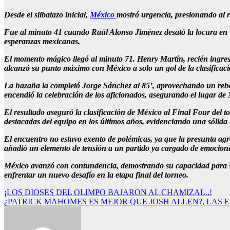
Desde el silbatazo inicial,
México
mostró urgencia, presionando al ri
Fue al minuto 41 cuando Raúl Alonso Jiménez desató la locura en “e
esperanzas mexicanas.
El momento mágico llegó al minuto 71. Henry Martín, recién ingres
alcanzó su punto máximo con México a solo un gol de la clasificaci
La hazaña la completó Jorge Sánchez al 85’, aprovechando un rebote
encendió la celebración de los aficionados, asegurando el lugar de 
El resultado aseguró la clasificación de México al Final Four del
destacadas del equipo en los últimos años, evidenciando una sólida 
El encuentro no estuvo exento de polémicas, ya que la presunta agr
añadió un elemento de tensión a un partido ya cargado de emocione
México avanzó con contundencia, demostrando su capacidad para s
enfrentar un nuevo desafío en la etapa final del torneo.
Navegación
¡LOS DIOSES DEL OLIMPO BAJARON AL CHAMIZAL..!
¿PATRICK MAHOMES ES MEJOR QUE JOSH ALLEN?, LAS 
de
entradas