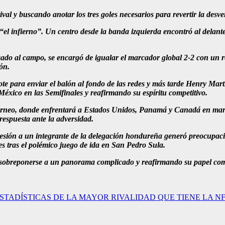
val y buscando anotar los tres goles necesarios para revertir la desv
l infierno”. Un centro desde la banda izquierda encontró al delante
ado al campo, se encargó de igualar el marcador global 2-2 con un r
ón.
 para enviar el balón al fondo de las redes y más tarde Henry Marti
México en las Semifinales y reafirmando su espíritu competitivo.
 torneo, donde enfrentará a Estados Unidos, Panamá y Canadá en mar
respuesta ante la adversidad.
esión a un integrante de la delegación hondureña generó preocupación
s tras el polémico juego de ida en San Pedro Sula.
obreponerse a un panorama complicado y reafirmando su papel como 
ESTADÍSTICAS DE LA MAYOR RIVALIDAD QUE TIENE LA N