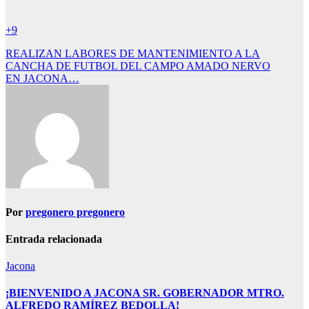
+9
Navegación
REALIZAN LABORES DE MANTENIMIENTO A LA
CANCHA DE FUTBOL DEL CAMPO AMADO NERVO
de
EN JACONA…
entradas
Por
pregonero pregonero
Entrada relacionada
Jacona
¡BIENVENIDO A JACONA SR. GOBERNADOR MTRO.
ALFREDO RAMÍREZ BEDOLLA!