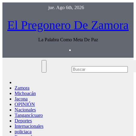
Saltar
jue. Ago 6th, 2026
al
contenido
El Pregonero De Zamora
La Palabra Como Meta De Paz
Zamora
Michoacán
Jacona
OPINIÓN
Nacionales
Tangancícuaro
Deportes
Internacionales
policiaca