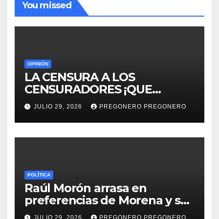
You missed
OPINIÓN
LA CENSURA A LOS
CENSURADORES ¡QUE
HORROR!
JULIO 29, 2026
PREGONERO PREGONERO
POLÍTICA
Raúl Morón arrasa en
preferencias de Morena y se
perfila hacia la gubernatura
JULIO 29, 2026
PREGONERO PREGONERO