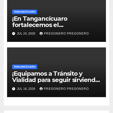
TANGANCÍCUARO
¡En Tangancícuaro
fortalecemos el
aprovechamiento del agua
JUL 24, 2026
PREGONERO PREGONERO
para el campo!
TANGANCÍCUARO
¡Equipamos a Tránsito y
Vialidad para seguir sirviendo
a la ciudadanía..!
JUL 16, 2026
PREGONERO PREGONERO