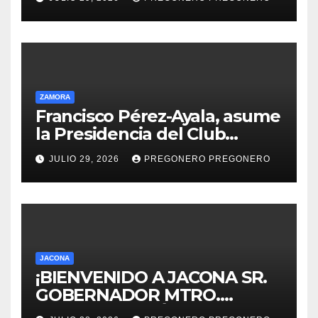
de Michoacán en 2027
ZAMORA
Francisco Pérez-Ayala, asume
la Presidencia del Club
Rotario Zamora Industrial,
JULIO 29, 2026
PREGONERO PREGONERO
para el periodo 2026–2027
JACONA
¡BIENVENIDO A JACONA SR.
GOBERNADOR MTRO.
ALFREDO RAMÍREZ