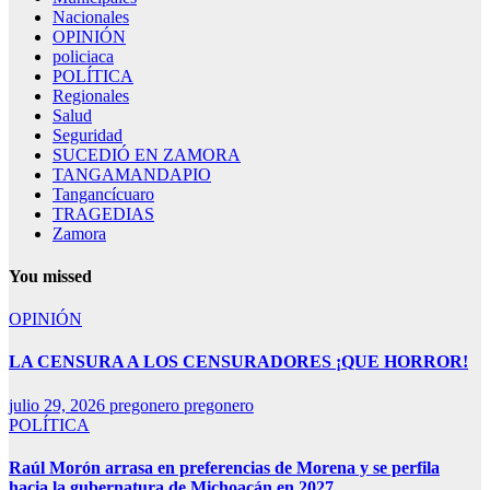
Nacionales
OPINIÓN
policiaca
POLÍTICA
Regionales
Salud
Seguridad
SUCEDIÓ EN ZAMORA
TANGAMANDAPIO
Tangancícuaro
TRAGEDIAS
Zamora
You missed
OPINIÓN
LA CENSURA A LOS CENSURADORES ¡QUE HORROR!
julio 29, 2026
pregonero pregonero
POLÍTICA
Raúl Morón arrasa en preferencias de Morena y se perfila
hacia la gubernatura de Michoacán en 2027