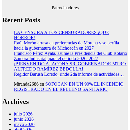
Patrocinadores
Recent Posts
LA CENSURA A LOS CENSURADORES ¡QUE
HORROR!
Raúl Morón arrasa en preferencias de Morena y se perfila
hacia la gubernatura de Michoacán en 2027
Francisco Pérez-Ayala, asume la Presidencia del Club Rotario
Zamora Industrial, para el periodo 2026–2027
¡BIENVENIDO A JACONA SR. GOBERNADOR MTRO.
ALFREDO RAMÍREZ BEDOLLA!
Regidor Barush Loredo, rinde 2da informe de actividades…
Miranda2686
en
SOFOCAN EN UN 90% EL INCENDIO
REGISTRADO EN EL RELLENO SANITARIO
Archives
julio 2026
junio 2026
mayo 2026
abril 2026