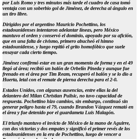
por Luis Romo y tres minutos más tarde el cuadro de casa tomó
ventaja con un soberbio gol de Jiménez, de derecha al ángulo en
un tiro libre.
Dirigidos por el argentino Mauricio Pochettino, los
estadounidenses intentaron adelantar líneas, pero México
mantuvo el orden y conservó el dominio, apoyado por su afición,
que en una falta de civismo, primero abucheó el himno
estadounidense, y luego repitió el grito homofóbico que suele
ensayar cada cierto tiempo.
Jiménez confirmó estar en un gran momento de forma y en el 49
llegó al área; recibió un balón de Orbelín Pineda y aunque fue
frenado en el área por Tim Ream, recuperó el balón y se lo dio a
Huerta, letal con el remate de pierna derecha para el 2-0.
Estados Unidos, con algunas ausencias, entre ellas la del
delantero del Milan Christian Pulisic, no tuvo capacidad de
respuesta. Pochettino hizo cambios, sin embargo, continuó sin
generar peligro hasta el 79, cuando Brandon Vázquez remató en
el área y fue detenido por el guardameta Luis Malagón.
El triunfo mantuvo el invicto de México de la mano de Aguirre,
con dos victorias y dos empates y significó el primer revés de los
estadounidenses en la era de Pochettino, luego de vencer a