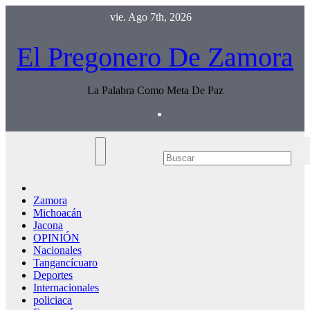
Saltar
vie. Ago 7th, 2026
al
contenido
El Pregonero De Zamora
La Palabra Como Meta De Paz
Zamora
Michoacán
Jacona
OPINIÓN
Nacionales
Tangancícuaro
Deportes
Internacionales
policiaca