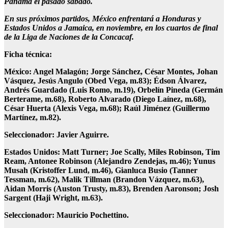
Panamá el pasado sábado.
En sus próximos partidos, México enfrentará a Honduras y
Estados Unidos a Jamaica, en noviembre, en los cuartos de final
de la Liga de Naciones de la Concacaf.
Ficha técnica:
México: Angel Malagón; Jorge Sánchez, César Montes, Johan
Vásquez, Jesús Angulo (Obed Vega, m.83); Édson Álvarez,
Andrés Guardado (Luis Romo, m.19), Orbelín Pineda (Germán
Berterame, m.68), Roberto Alvarado (Diego Laínez, m.68),
César Huerta (Alexis Vega, m.68); Raúl Jiménez (Guillermo
Martínez, m.82).
Seleccionador: Javier Aguirre.
Estados Unidos: Matt Turner; Joe Scally, Miles Robinson, Tim
Ream, Antonee Robinson (Alejandro Zendejas, m.46); Yunus
Musah (Kristoffer Lund, m.46), Gianluca Busio (Tanner
Tessman, m.62), Malik Tillman (Brandon Vázquez, m.63),
Aidan Morris (Auston Trusty, m.83), Brenden Aaronson; Josh
Sargent (Haji Wright, m.63).
Seleccionador: Mauricio Pochettino.