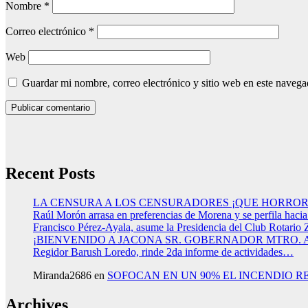
Nombre
*
Correo electrónico
*
Web
Guardar mi nombre, correo electrónico y sitio web en este naveg
Recent Posts
LA CENSURA A LOS CENSURADORES ¡QUE HORROR
Raúl Morón arrasa en preferencias de Morena y se perfila haci
Francisco Pérez-Ayala, asume la Presidencia del Club Rotario 
¡BIENVENIDO A JACONA SR. GOBERNADOR MTRO.
Regidor Barush Loredo, rinde 2da informe de actividades…
Miranda2686
en
SOFOCAN EN UN 90% EL INCENDIO R
Archives