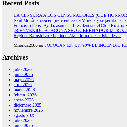
Recent Posts
LA CENSURA A LOS CENSURADORES ¡QUE HORROR
Raúl Morón arrasa en preferencias de Morena y se perfila haci
Francisco Pérez-Ayala, asume la Presidencia del Club Rotario 
¡BIENVENIDO A JACONA SR. GOBERNADOR MTRO.
Regidor Barush Loredo, rinde 2da informe de actividades…
Miranda2686
en
SOFOCAN EN UN 90% EL INCENDIO R
Archives
julio 2026
junio 2026
mayo 2026
abril 2026
marzo 2026
febrero 2026
enero 2026
diciembre 2025
noviembre 2025
agosto 2025
julio 2025
junio 2025