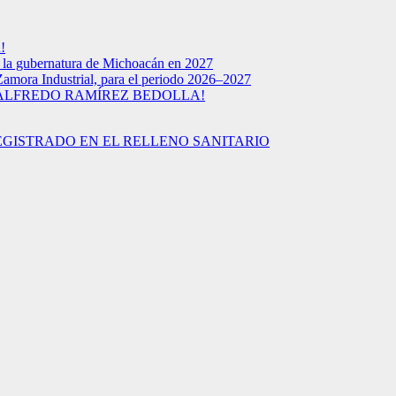
!
a la gubernatura de Michoacán en 2027
Zamora Industrial, para el periodo 2026–2027
 ALFREDO RAMÍREZ BEDOLLA!
EGISTRADO EN EL RELLENO SANITARIO