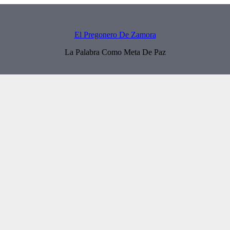
El Pregonero De Zamora
La Palabra Como Meta De Paz