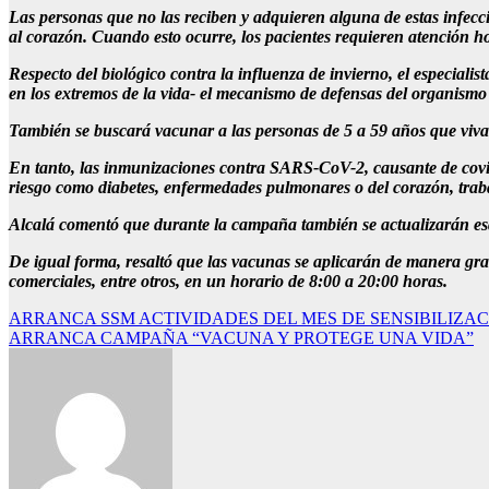
Las personas que no las reciben y adquieren alguna de estas infecc
al corazón. Cuando esto ocurre, los pacientes requieren atención ho
Respecto del biológico contra la influenza de invierno, el especiali
en los extremos de la vida- el mecanismo de defensas del organismo
También se buscará vacunar a las personas de 5 a 59 años que viva
En tanto, las inmunizaciones contra SARS-CoV-2, causante de covid
riesgo como diabetes, enfermedades pulmonares o del corazón, trab
Alcalá comentó que durante la campaña también se actualizarán es
De igual forma, resaltó que las vacunas se aplicarán de manera gr
comerciales, entre otros, en un horario de 8:00 a 20:00 horas.
Navegación
ARRANCA SSM ACTIVIDADES DEL MES DE SENSIBILIZA
ARRANCA CAMPAÑA “VACUNA Y PROTEGE UNA VIDA”
de
entradas