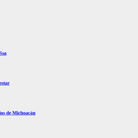
 Ssa
estar
pios de Michoacán