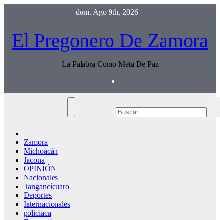
Saltar
dom. Ago 9th, 2026
al
contenido
El Pregonero De Zamora
La Palabra Como Meta De Paz
Zamora
Michoacán
Jacona
OPINIÓN
Nacionales
Tangancícuaro
Deportes
Internacionales
policiaca