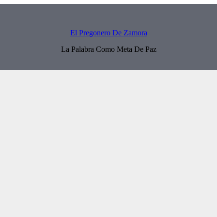
El Pregonero De Zamora
La Palabra Como Meta De Paz