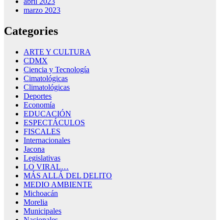
abril 2023
marzo 2023
Categories
ARTE Y CULTURA
CDMX
Ciencia y Tecnología
Cimatológicas
Climatológicas
Deportes
Economía
EDUCACIÓN
ESPECTÁCULOS
FISCALES
Internacionales
Jacona
Legislativas
LO VIRAL…
MÁS ALLÁ DEL DELITO
MEDIO AMBIENTE
Michoacán
Morelia
Municipales
Nacionales