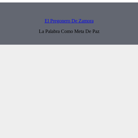
El Pregonero De Zamora
La Palabra Como Meta De Paz