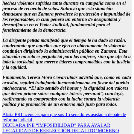
hechos violentos sufridos tanto durante su campaña como en el
proceso de recuento de votos. Subrayó que esta situación
demuestra que en Zamora prevalece la protección e impunidad de
los responsables, lo cual genera un entorno de desigualdad y
desconfianza en el Poder Judicial, fundamental para el
fortalecimiento de la democracia.
La dirigente petista manifestó que el tiempo le ha dado la razón,
condenando que aquellos que ejercen abiertamente la violencia
continúen dirigiendo la administración pública en Zamora. Esta
situación no solo es perjudicial para las mujeres, sino que afecta a
toda la sociedad, que merece líderes comprometidos con la justicia
y la equidad.
Finalmente, Teresa Mora Covarrubias advirtió que, como en cada
ocasión, seguirá trabajando incansablemente en favor del pueblo
michoacano. “El alto sentido del honor y la dignidad son valores
que deben primar sobre cualquier interés personal”, concluyó,
reafirmando su compromiso con la lucha contra la violencia
política y la promoción de un entorno más justo para todos.
Navegación
Alista PRI licencias para que sus 15 senadores asistan a debate de
reforma judicial
de
DECLARA INE “IMPOSIBILIDAD” PARA AVALAR
entradas
LEGALIDAD DE REELECCIÓN DE ‘ALITO’ MORENO