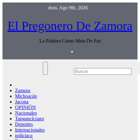
Saltar
dom. Ago 9th, 2026
al
contenido
El Pregonero De Zamora
La Palabra Como Meta De Paz
Zamora
Michoacán
Jacona
OPINIÓN
Nacionales
Tangancícuaro
Deportes
Internacionales
policiaca