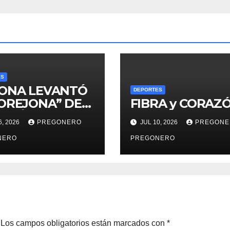
ES
CONA LEVANTÓ
DEPORTES
 OREJONA” DE
FIBRA y CORAZ
PEÓN..!
6, 2026
PREGONERO
JUL 10, 2026
PREGONE
NERO
PREGONERO
Los campos obligatorios están marcados con
*