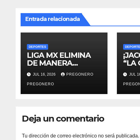
Entrada relacionada
DEPORTES
DEPORT
LIGA MX ELIMINA
¡JA
DE MANERA
“LA
DEFINITIVA EL
CAM
JUL 16, 2026
PREGONERO
JUL 1
ASCENSO Y
DESCENSO EN SU
PREGONERO
PREGO
REGLAMENTO
Deja un comentario
Tu dirección de correo electrónico no será publicada.