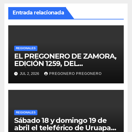
Entrada relacionada
REGIONALES
EL PREGONERO DE ZAMORA,
EDICIÓN 1259, DEL
MIÉRCOLES 01 DE JULIO DE
JUL 2, 2026
PREGONERO PREGONERO
2026…
REGIONALES
Sábado 18 y domingo 19 de
abril el teleférico de Uruapan