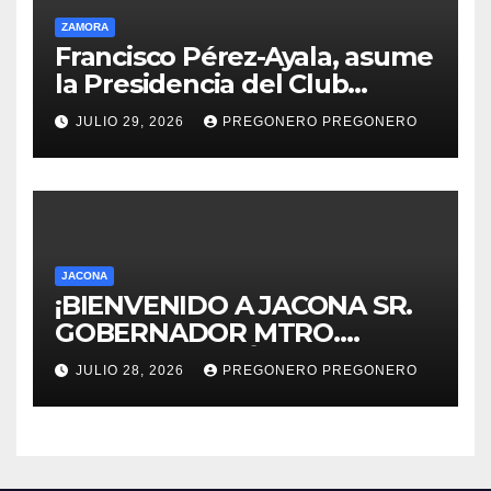
ZAMORA
Francisco Pérez-Ayala, asume
la Presidencia del Club
Rotario Zamora Industrial,
JULIO 29, 2026
PREGONERO PREGONERO
para el periodo 2026–2027
JACONA
¡BIENVENIDO A JACONA SR.
GOBERNADOR MTRO.
ALFREDO RAMÍREZ
JULIO 28, 2026
PREGONERO PREGONERO
BEDOLLA!