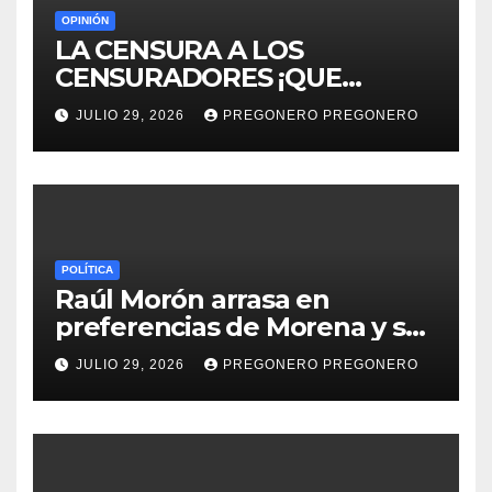
OPINIÓN
LA CENSURA A LOS
CENSURADORES ¡QUE
HORROR!
JULIO 29, 2026
PREGONERO PREGONERO
POLÍTICA
Raúl Morón arrasa en
preferencias de Morena y se
perfila hacia la gubernatura
JULIO 29, 2026
PREGONERO PREGONERO
de Michoacán en 2027