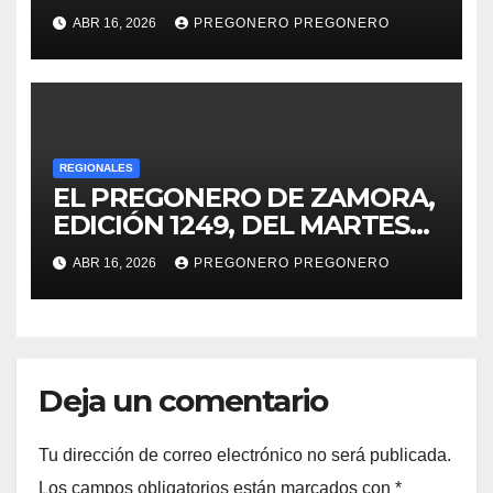
será gratis: Gladyz Butanda
ABR 16, 2026
PREGONERO PREGONERO
REGIONALES
EL PREGONERO DE ZAMORA,
EDICIÓN 1249, DEL MARTES
14 DE ABRIL DE 2026…
ABR 16, 2026
PREGONERO PREGONERO
Deja un comentario
Tu dirección de correo electrónico no será publicada.
Los campos obligatorios están marcados con
*