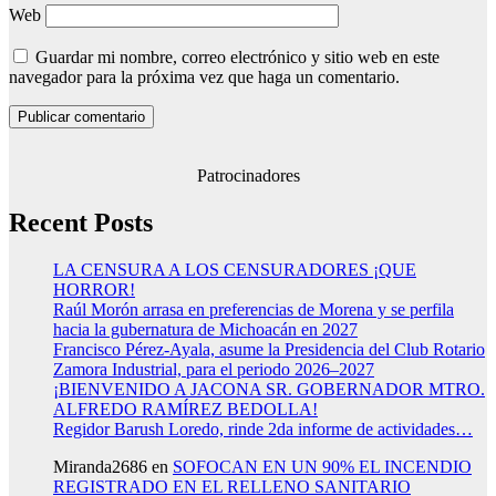
Web
Guardar mi nombre, correo electrónico y sitio web en este
navegador para la próxima vez que haga un comentario.
Patrocinadores
Recent Posts
LA CENSURA A LOS CENSURADORES ¡QUE
HORROR!
Raúl Morón arrasa en preferencias de Morena y se perfila
hacia la gubernatura de Michoacán en 2027
Francisco Pérez-Ayala, asume la Presidencia del Club Rotario
Zamora Industrial, para el periodo 2026–2027
¡BIENVENIDO A JACONA SR. GOBERNADOR MTRO.
ALFREDO RAMÍREZ BEDOLLA!
Regidor Barush Loredo, rinde 2da informe de actividades…
Miranda2686
en
SOFOCAN EN UN 90% EL INCENDIO
REGISTRADO EN EL RELLENO SANITARIO