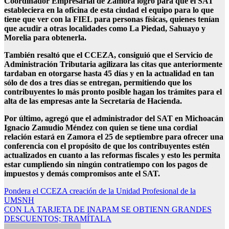
Coordinador Empresarial de Zamora logró para que el SAT
estableciera en la oficina de esta ciudad el equipo para lo que
tiene que ver con la FIEL para personas físicas, quienes tenían
que acudir a otras localidades como La Piedad, Sahuayo y
Morelia para obtenerla.
También resaltó que el CCEZA, consiguió que el Servicio de
Administración Tributaria agilizara las citas que anteriormente
tardaban en otorgarse hasta 45 días y en la actualidad en tan
sólo de dos a tres días se entregan, permitiendo que los
contribuyentes lo más pronto posible hagan los trámites para el
alta de las empresas ante la Secretaría de Hacienda.
Por último, agregó que el administrador del SAT en Michoacán
Ignacio Zamudio Méndez con quien se tiene una cordial
relación estará en Zamora el 25 de septiembre para ofrecer una
conferencia con el propósito de que los contribuyentes estén
actualizados en cuanto a las reformas fiscales y esto les permita
estar cumpliendo sin ningún contratiempo con los pagos de
impuestos y demás compromisos ante el SAT.
Navegación
Pondera el CCEZA creación de la Unidad Profesional de la
UMSNH
de
CON LA TARJETA DE INAPAM SE OBTIENN GRANDES
entradas
DESCUENTOS; TRAMÍTALA