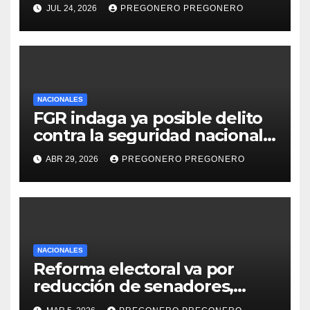
EXGOBERNADOR DE BAJA
JUL 24, 2026
PREGONERO PREGONERO
CALIFORNIA, ERNESTO
RUFFO, POR HUACHICOL
NACIONALES
FGR indaga ya posible delito
contra la seguridad nacional
por agentes de la CIA en
ABR 29, 2026
PREGONERO PREGONERO
Chihuahua
NACIONALES
Reforma electoral va por
reducción de senadores,
recorte a partidos y mayor