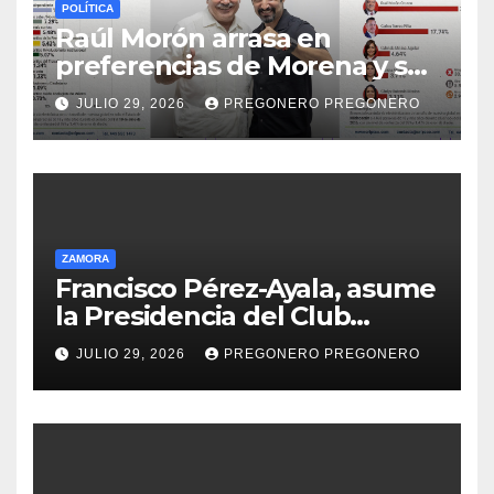
POLÍTICA
Raúl Morón arrasa en
preferencias de Morena y se
perfila hacia la gubernatura
JULIO 29, 2026
PREGONERO PREGONERO
de Michoacán en 2027
ZAMORA
Francisco Pérez-Ayala, asume
la Presidencia del Club
Rotario Zamora Industrial,
JULIO 29, 2026
PREGONERO PREGONERO
para el periodo 2026–2027