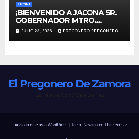
JACONA
¡BIENVENIDO A JACONA SR.
GOBERNADOR MTRO.
ALFREDO RAMÍREZ
JULIO 28, 2026
PREGONERO PREGONERO
BEDOLLA!
El Pregonero De Zamora
La Palabra Como Meta De Paz
Funciona gracias a WordPress
|
Tema: Newsup de
Themeansar