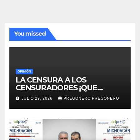
You missed
OPINIÓN
LA CENSURA A LOS
CENSURADORES ¡QUE
HORROR!
JULIO 29, 2026
PREGONERO PREGONERO