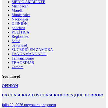
MEDIO AMBIENTE
Michoacán
Morelia
Municipales
Nacionales
OPINIÓN
policiaca
POLÍTICA
Regionales
Salud
Seguridad
SUCEDIÓ EN ZAMORA
TANGAMANDAPIO
Tangancícuaro
TRAGEDIAS
Zamora
You missed
OPINIÓN
LA CENSURA A LOS CENSURADORES ¡QUE HORROR!
julio 29, 2026
pregonero pregonero