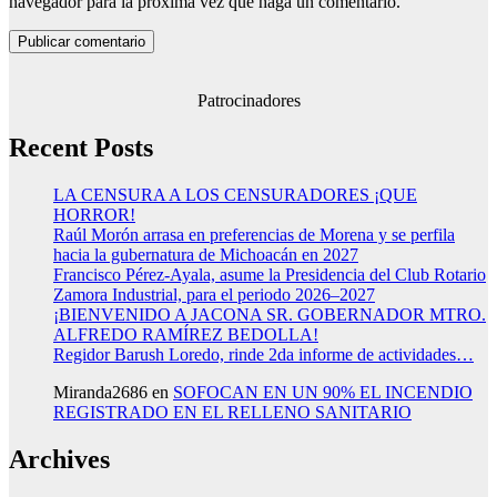
navegador para la próxima vez que haga un comentario.
Patrocinadores
Recent Posts
LA CENSURA A LOS CENSURADORES ¡QUE
HORROR!
Raúl Morón arrasa en preferencias de Morena y se perfila
hacia la gubernatura de Michoacán en 2027
Francisco Pérez-Ayala, asume la Presidencia del Club Rotario
Zamora Industrial, para el periodo 2026–2027
¡BIENVENIDO A JACONA SR. GOBERNADOR MTRO.
ALFREDO RAMÍREZ BEDOLLA!
Regidor Barush Loredo, rinde 2da informe de actividades…
Miranda2686
en
SOFOCAN EN UN 90% EL INCENDIO
REGISTRADO EN EL RELLENO SANITARIO
Archives