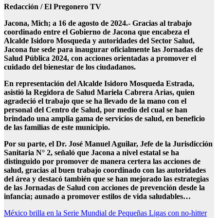
Redacción / El Pregonero TV
Jacona, Mich; a 16 de agosto de 2024.- Gracias al trabajo
coordinado entre el Gobierno de Jacona que encabeza el
Alcalde Isidoro Mosqueda y autoridades del Sector Salud,
Jacona fue sede para inaugurar oficialmente las Jornadas de
Salud Pública 2024, con acciones orientadas a promover el
cuidado del bienestar de los ciudadanos.
En representación del Alcalde Isidoro Mosqueda Estrada,
asistió la Regidora de Salud Mariela Cabrera Arias, quien
agradeció el trabajo que se ha llevado de la mano con el
personal del Centro de Salud, por medio del cual se han
brindado una amplia gama de servicios de salud, en beneficio
de las familias de este municipio.
Por su parte, el Dr. José Manuel Aguilar, Jefe de la Jurisdicción
Sanitaria N° 2, señaló que Jacona a nivel estatal se ha
distinguido por promover de manera certera las acciones de
salud, gracias al buen trabajo coordinado con las autoridades
del área y destacó también que se han mejorado las estrategias
de las Jornadas de Salud con acciones de prevención desde la
infancia; aunado a promover estilos de vida saludables…
Navegación
México brilla en la Serie Mundial de Pequeñas Ligas con no-hitter