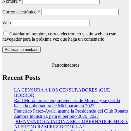
Nombre
*
Correo electrónico
*
Web
Guardar mi nombre, correo electrónico y sitio web en este
navegador para la próxima vez que haga un comentario.
Patrocinadores
Recent Posts
LA CENSURA A LOS CENSURADORES ¡QUE
HORROR!
Raúl Morón arrasa en preferencias de Morena y se perfila
hacia la gubernatura de Michoacán en 2027
Francisco Pérez-Ayala, asume la Presidencia del Club Rotario
Zamora Industrial, para el periodo 2026–2027
¡BIENVENIDO A JACONA SR. GOBERNADOR MTRO.
ALFREDO RAMÍREZ BEDOLLA!