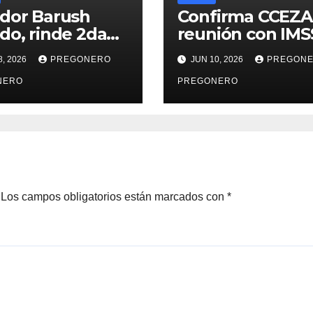
dor Barush
Confirma CCEZA
do, rinde 2da
reunión con IMS
rme de
8, 2026
PREGONERO
JUN 10, 2026
PREGON
vidades…
NERO
PREGONERO
Los campos obligatorios están marcados con
*