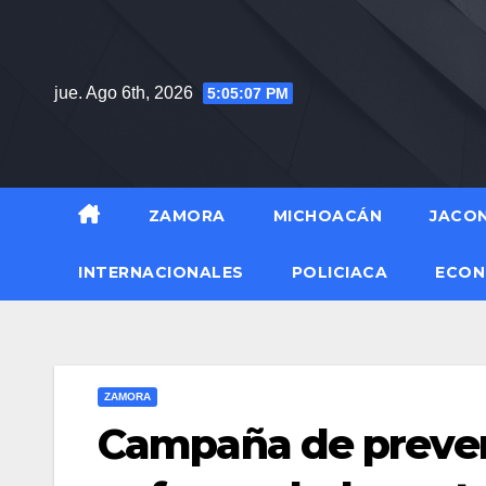
Saltar
al
contenido
jue. Ago 6th, 2026
5:05:08 PM
ZAMORA
MICHOACÁN
JACO
INTERNACIONALES
POLICIACA
ECON
ZAMORA
Campaña de preven