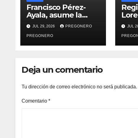
Francisco Pérez-
Regi
Ayala, asume la
Lore
Presidencia del
info
JUL 29, 2026
PREGONERO
JUL 2
Club Rotario
acti
Zamora Industrial,
PREGONERO
PREGO
para el periodo
2026–2027
Deja un comentario
Tu dirección de correo electrónico no será publicada.
Comentario
*