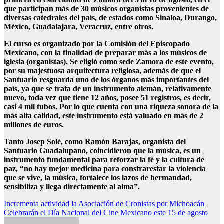
que participan más de 30 músicos organistas provenientes de
diversas catedrales del país, de estados como Sinaloa, Durango,
México, Guadalajara, Veracruz, entre otros.
El curso es organizado por la Comisión del Episcopado
Mexicano, con la finalidad de preparar más a los músicos de
iglesia (organistas). Se eligió como sede Zamora de este evento,
por su majestuosa arquitectura religiosa, además de que el
Santuario resguarda uno de los órganos más importantes del
país, ya que se trata de un instrumento alemán, relativamente
nuevo, toda vez que tiene 12 años, posee 51 registros, es decir,
casi 4 mil tubos. Por lo que cuenta con una riqueza sonora de la
más alta calidad, este instrumento está valuado en más de 2
millones de euros.
Tanto Josep Solé, como Ramón Barajas, organista del
Santuario Guadalupano, coincidieron que la música, es un
instrumento fundamental para reforzar la fé y la cultura de
paz, “no hay mejor medicina para constrarestar la violencia
que se vive, la música, fortalece los lazos de hermandad,
sensibiliza y llega directamente al alma”.
Navegación
Incrementa actividad la Asociación de Cronistas por Michoacán
Celebrarán el Día Nacional del Cine Mexicano este 15 de agosto
de