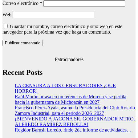
Correo electrónico
*
Web
Guardar mi nombre, correo electrónico y sitio web en este
navegador para la próxima vez que haga un comentario.
Patrocinadores
Recent Posts
LA CENSURA A LOS CENSURADORES ¡QUE
HORROR!
Raúl Morón arrasa en preferencias de Morena y se perfila
hacia la gubernatura de Michoacán en 2027
Francisco Pérez-Ayala, asume la Presidencia del Club Rotario
Zamora Industrial, para el periodo 2026–2027
¡BIENVENIDO A JACONA SR. GOBERNADOR MTRO.
ALFREDO RAMÍREZ BEDOLLA!
Regidor Barush Loredo, rinde 2da informe de actividades…