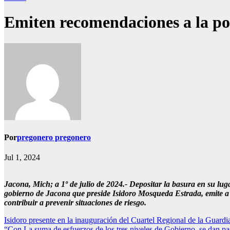
Emiten recomendaciones a la po
Por
pregonero pregonero
Jul 1, 2024
Jacona, Mich; a 1º de julio de 2024.- Depositar la basura en su lu
gobierno de Jacona que preside Isidoro Mosqueda Estrada, emite a la
contribuir a prevenir situaciones de riesgo.
Navegación
Isidoro presente en la inauguración del Cuartel Regional de la Guardi
“Con La suma de esfuerzos de los tres niveles de Gobierno, se dan pa