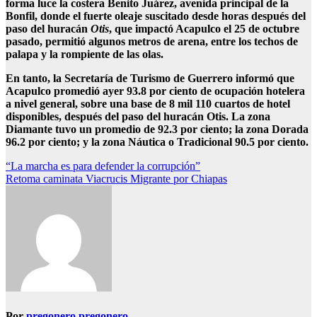
forma luce la costera Benito Juárez, avenida principal de la
Bonfil, donde el fuerte oleaje suscitado desde horas después del
paso del huracán
Otis
, que impactó Acapulco el 25 de octubre
pasado, permitió algunos metros de arena, entre los techos de
palapa y la rompiente de las olas.
En tanto, la Secretaría de Turismo de Guerrero informó que
Acapulco promedió ayer 93.8 por ciento de ocupación hotelera
a nivel general, sobre una base de 8 mil 110 cuartos de hotel
disponibles, después del paso del huracán Otis. La zona
Diamante tuvo un promedio de 92.3 por ciento; la zona Dorada
96.2 por ciento; y la zona Náutica o Tradicional 90.5 por ciento.
Navegación
“La marcha es para defender la corrupción”
Retoma caminata Viacrucis Migrante por Chiapas
de
entradas
Por
pregonero pregonero