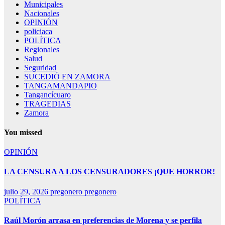
Municipales
Nacionales
OPINIÓN
policiaca
POLÍTICA
Regionales
Salud
Seguridad
SUCEDIÓ EN ZAMORA
TANGAMANDAPIO
Tangancícuaro
TRAGEDIAS
Zamora
You missed
OPINIÓN
LA CENSURA A LOS CENSURADORES ¡QUE HORROR!
julio 29, 2026
pregonero pregonero
POLÍTICA
Raúl Morón arrasa en preferencias de Morena y se perfila