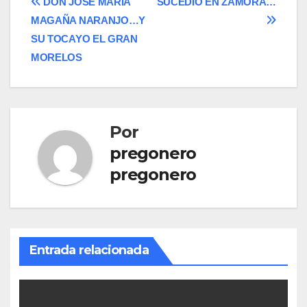
Navegación
DON JOSÉ MARÍA
SUCEDIÓ EN ZAMORA…
MAGAÑA NARANJO…Y
de
SU TOCAYO EL GRAN
entradas
MORELOS
Por
pregonero
pregonero
Entrada relacionada