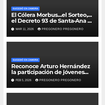
SUCEDIÓ EN ZAMORA
El Cólera Morbus…el Sorteo,…
el Decreto 93 de Santa-Ana y
el Acta de Cabildo del Zamora
MAR 11, 2026
PREGONERO PREGONERO
de 1865
SUCEDIÓ EN ZAMORA
Reconoce Arturo Hernández
la participación de jóvenes
tangancicuarenses en
FEB 5, 2026
PREGONERO PREGONERO
Campeonato Nacional de
Robótica.