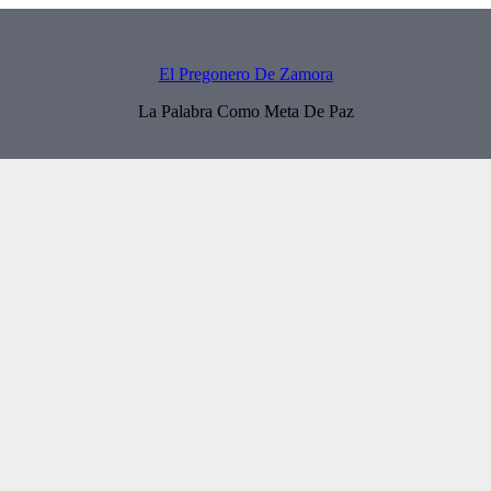
El Pregonero De Zamora
La Palabra Como Meta De Paz