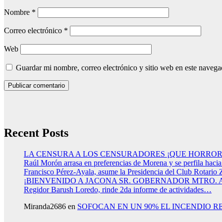
Nombre
*
Correo electrónico
*
Web
Guardar mi nombre, correo electrónico y sitio web en este naveg
Recent Posts
LA CENSURA A LOS CENSURADORES ¡QUE HORROR
Raúl Morón arrasa en preferencias de Morena y se perfila haci
Francisco Pérez-Ayala, asume la Presidencia del Club Rotario 
¡BIENVENIDO A JACONA SR. GOBERNADOR MTRO.
Regidor Barush Loredo, rinde 2da informe de actividades…
Miranda2686
en
SOFOCAN EN UN 90% EL INCENDIO R