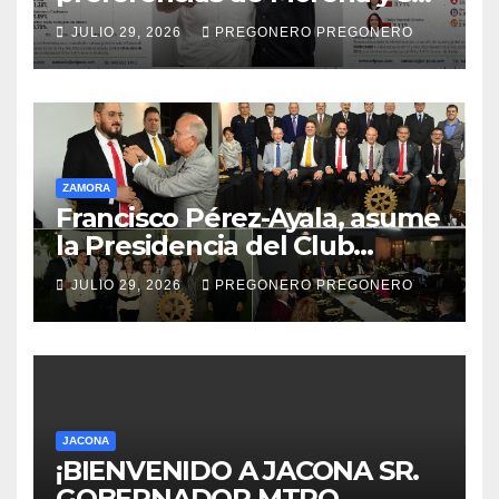
perfila hacia la gubernatura
JULIO 29, 2026
PREGONERO PREGONERO
de Michoacán en 2027
ZAMORA
Francisco Pérez-Ayala, asume
la Presidencia del Club
Rotario Zamora Industrial,
JULIO 29, 2026
PREGONERO PREGONERO
para el periodo 2026–2027
JACONA
¡BIENVENIDO A JACONA SR.
GOBERNADOR MTRO.