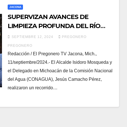
JACONA
SUPERVIZAN AVANCES DE
LIMPIEZA PROFUNDA DEL RÍO
CELIO, ALCALDE ISIDORO Y
SEPTIEMBRE 12, 2024
PREGONERO
DELEGADO DE CONAGUA
PREGONERO
Redacción / El Pregonero TV Jacona, Mich.,
11/septiembre/2024.- El Alcalde Isidoro Mosqueda y
el Delegado en Michoacán de la Comisión Nacional
del Agua (CONAGUA), Jesús Camacho Pérez,
realizaron un recorrido…