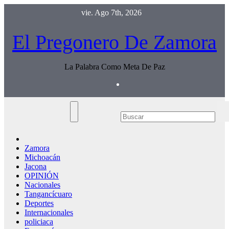
Saltar
vie. Ago 7th, 2026
al
contenido
El Pregonero De Zamora
La Palabra Como Meta De Paz
Zamora
Michoacán
Jacona
OPINIÓN
Nacionales
Tangancícuaro
Deportes
Internacionales
policiaca