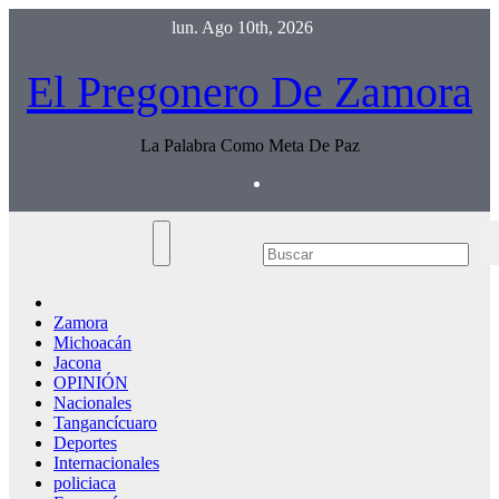
Saltar
lun. Ago 10th, 2026
al
contenido
El Pregonero De Zamora
La Palabra Como Meta De Paz
Zamora
Michoacán
Jacona
OPINIÓN
Nacionales
Tangancícuaro
Deportes
Internacionales
policiaca