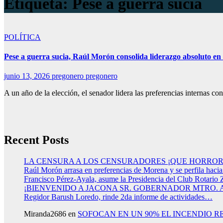
Etiqueta:
Pese a guerra sucia
POLÍTICA
Pese a guerra sucia, Raúl Morón consolida liderazgo absoluto e
junio 13, 2026
pregonero pregonero
A un año de la elección, el senador lidera las preferencias internas c
Recent Posts
LA CENSURA A LOS CENSURADORES ¡QUE HORROR
Raúl Morón arrasa en preferencias de Morena y se perfila haci
Francisco Pérez-Ayala, asume la Presidencia del Club Rotario 
¡BIENVENIDO A JACONA SR. GOBERNADOR MTRO.
Regidor Barush Loredo, rinde 2da informe de actividades…
Miranda2686
en
SOFOCAN EN UN 90% EL INCENDIO R