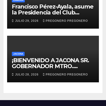
ZAMORA
Francisco Pérez-Ayala, asume
la Presidencia del Club
Rotario Zamora Industrial,
JULIO 29, 2026
PREGONERO PREGONERO
para el periodo 2026–2027
JACONA
¡BIENVENIDO A JACONA SR.
GOBERNADOR MTRO.
ALFREDO RAMÍREZ
JULIO 28, 2026
PREGONERO PREGONERO
BEDOLLA!