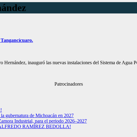
nández
 Tangancícuaro.
o Hernández, inauguró las nuevas instalaciones del Sistema de Agua P
Patrocinadores
!
a la gubernatura de Michoacán en 2027
Zamora Industrial, para el periodo 2026–2027
 ALFREDO RAMÍREZ BEDOLLA!