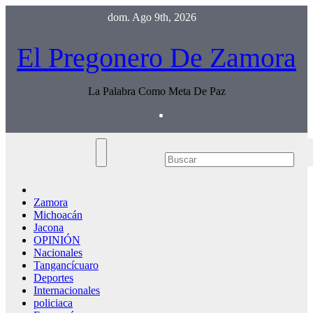
Saltar
dom. Ago 9th, 2026
al
contenido
El Pregonero De Zamora
La Palabra Como Meta De Paz
Zamora
Michoacán
Jacona
OPINIÓN
Nacionales
Tangancícuaro
Deportes
Internacionales
policiaca