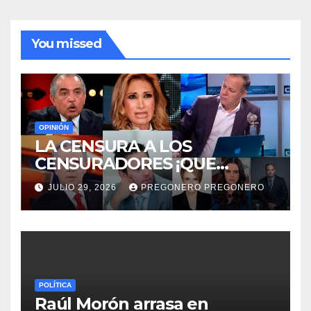
You missed
OPINIÓN
LA CENSURA A LOS
CENSURADORES ¡QUE
HORROR!
JULIO 29, 2026
PREGONERO PREGONERO
POLÍTICA
Raúl Morón arrasa en