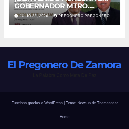
GOBERNADOR MTRO.
ALFREDO RAMÍREZ
JULIO 28, 2026
PREGONERO PREGONERO
BEDOLLA!
El Pregonero De Zamora
La Palabra Como Meta De Paz
Funciona gracias a WordPress
|
Tema: Newsup de
Themeansar
Home