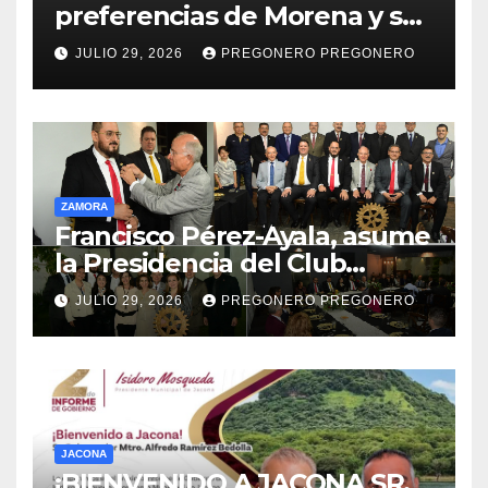
preferencias de Morena y se
perfila hacia la gubernatura
JULIO 29, 2026
PREGONERO PREGONERO
de Michoacán en 2027
ZAMORA
Francisco Pérez-Ayala, asume
la Presidencia del Club
Rotario Zamora Industrial,
JULIO 29, 2026
PREGONERO PREGONERO
para el periodo 2026–2027
JACONA
¡BIENVENIDO A JACONA SR.