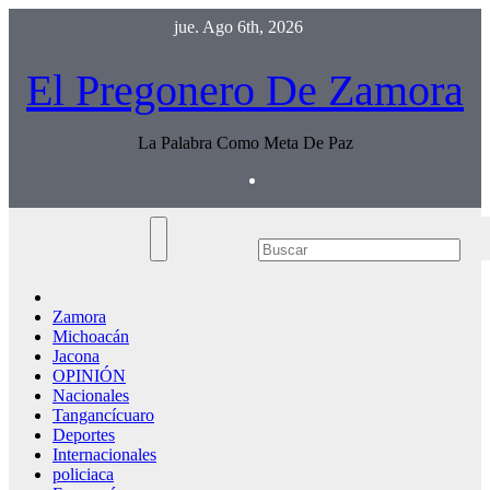
Saltar
jue. Ago 6th, 2026
al
contenido
El Pregonero De Zamora
La Palabra Como Meta De Paz
Zamora
Michoacán
Jacona
OPINIÓN
Nacionales
Tangancícuaro
Deportes
Internacionales
policiaca