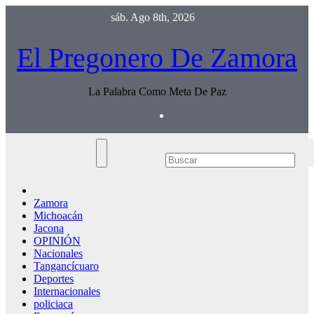
Saltar
sáb. Ago 8th, 2026
al
contenido
El Pregonero De Zamora
La Palabra Como Meta De Paz
Zamora
Michoacán
Jacona
OPINIÓN
Nacionales
Tangancícuaro
Deportes
Internacionales
policiaca