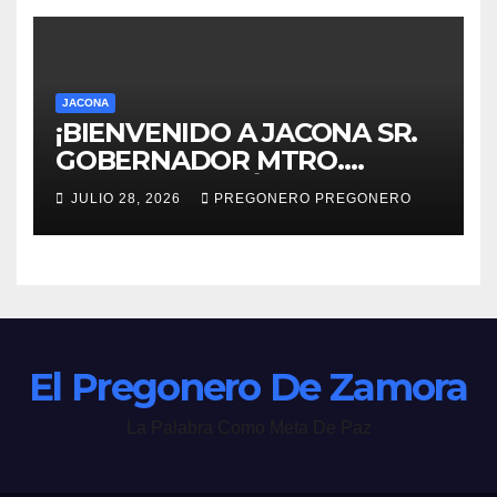
JACONA
¡BIENVENIDO A JACONA SR.
GOBERNADOR MTRO.
ALFREDO RAMÍREZ
JULIO 28, 2026
PREGONERO PREGONERO
BEDOLLA!
El Pregonero De Zamora
La Palabra Como Meta De Paz