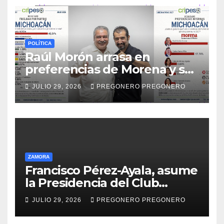
POLÍTICA
Raúl Morón arrasa en
preferencias de Morena y se
perfila hacia la gubernatura
JULIO 29, 2026
PREGONERO PREGONERO
de Michoacán en 2027
ZAMORA
Francisco Pérez-Ayala, asume
la Presidencia del Club
Rotario Zamora Industrial,
JULIO 29, 2026
PREGONERO PREGONERO
para el periodo 2026–2027