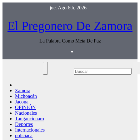
Saltar
jue. Ago 6th, 2026
al
contenido
El Pregonero De Zamora
La Palabra Como Meta De Paz
Zamora
Michoacán
Jacona
OPINIÓN
Nacionales
Tangancícuaro
Deportes
Internacionales
policiaca