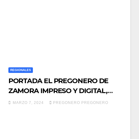
REGIONALES
PORTADA EL PREGONERO DE
ZAMORA IMPRESO Y DIGITAL,
EDICIÓN 1143, DEL JUEVES 7 DE
MARZO 7, 2024
PREGONERO PREGONERO
MAREZO DE 2024…