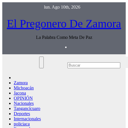
Saltar
lun. Ago 10th, 2026
al
contenido
El Pregonero De Zamora
La Palabra Como Meta De Paz
Zamora
Michoacán
Jacona
OPINIÓN
Nacionales
Tangancícuaro
Deportes
Internacionales
policiaca