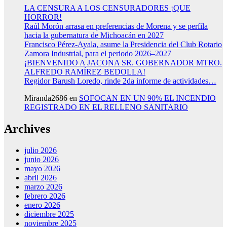
LA CENSURA A LOS CENSURADORES ¡QUE
HORROR!
Raúl Morón arrasa en preferencias de Morena y se perfila
hacia la gubernatura de Michoacán en 2027
Francisco Pérez-Ayala, asume la Presidencia del Club Rotario
Zamora Industrial, para el periodo 2026–2027
¡BIENVENIDO A JACONA SR. GOBERNADOR MTRO.
ALFREDO RAMÍREZ BEDOLLA!
Regidor Barush Loredo, rinde 2da informe de actividades…
Miranda2686
en
SOFOCAN EN UN 90% EL INCENDIO
REGISTRADO EN EL RELLENO SANITARIO
Archives
julio 2026
junio 2026
mayo 2026
abril 2026
marzo 2026
febrero 2026
enero 2026
diciembre 2025
noviembre 2025